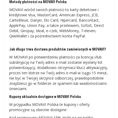
Metody płatności na MOVAVI Polska
MOVAVI wśród swoich płatności to karty debetowe i
kredytowe Visa, MasterCard, American Express, JCB,
CarteBleue, Danjer, Elo Card, Hipercard, Bancontact,
ApplePay, Union Pay, a także przelewem, Sofort, Direct
Debit, Giropay, Ideal, e-czek, WebMoney, 7-eleven,
QiwiWallet i za pośrednictwem konta PayPal.
Jak długo trwa dostawa produktów zamówionych w MOVAVI?
W MOVAVI po potwierdzeniu płatności za licencję i/lub
subskrypcję na Twój adres e-mail zostanie wysłany list
potwierdzający, dodatkowo otrzymasz klucz aktywacyjny,
proces ten dotrze na Twój adres e-mail w ciągu 15 minut,
nie być w Twojej skrzynce odbiorczej, prawdopodobnie
znajdziesz go w folderze ze spamem lub wiadomościami-
śmieciami.
Kupony aktualnie dostępne w MOVAVI Polska
W przypadku MOVAVI Polska te kupony i oferty
promocyjne są obecnie dostępne:
Kod promocyjny MOVAVI 15% zniżki na wszystko