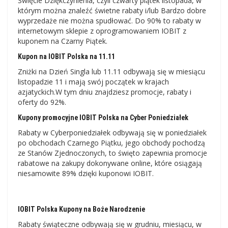
Święcie Dziękczynienia, czyli czwarty piątek listopada, w
którym można znaleźć świetne rabaty i/lub Bardzo dobre
wyprzedaże nie można spudłować. Do 90% to rabaty w
internetowym sklepie z oprogramowaniem IOBIT z
kuponem na Czarny Piątek.
Kupon na IOBIT Polska na 11.11
Zniżki na Dzień Singla lub 11.11 odbywają się w miesiącu
listopadzie 11 i mają swój początek w krajach
azjatyckich.W tym dniu znajdziesz promocje, rabaty i
oferty do 92%.
Kupony promocyjne IOBIT Polska na Cyber ​​Poniedziałek
Rabaty w Cyberponiedziałek odbywają się w poniedziałek
po obchodach Czarnego Piątku, jego obchody pochodzą
ze Stanów Zjednoczonych, to święto zapewnia promocje
rabatowe na zakupy dokonywane online, które osiągają
niesamowite 89% dzięki kuponowi IOBIT.
IOBIT Polska Kupony na Boże Narodzenie
Rabaty świąteczne odbywają się w grudniu, miesiącu, w