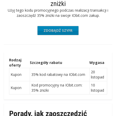
zniżki
Użyj tego kodu promocyjnego podczas realizacji transakcji i
zaoszczędź 35% zniżki na swoje IObit.com zakup.
ZDOBĄDŹ SZYFR
LRIGH35
Rodzaj
Szczegóły rabatu
Wygasa
oferty
20
Kupon
35% kod rabatowy na IObit.com
listopad
Kod promocyjny na IObit.com:
10
Kupon
35% zniżki
listopad
Porady, jak zaoszczędzić