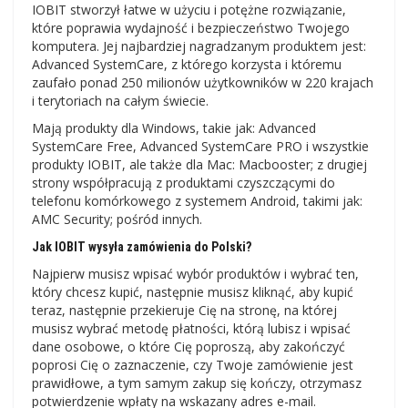
IOBIT stworzył łatwe w użyciu i potężne rozwiązanie,
które poprawia wydajność i bezpieczeństwo Twojego
komputera. Jej najbardziej nagradzanym produktem jest:
Advanced SystemCare, z którego korzysta i któremu
zaufało ponad 250 milionów użytkowników w 220 krajach
i terytoriach na całym świecie.
Mają produkty dla Windows, takie jak: Advanced
SystemCare Free, Advanced SystemCare PRO i wszystkie
produkty IOBIT, ale także dla Mac: Macbooster; z drugiej
strony współpracują z produktami czyszczącymi do
telefonu komórkowego z systemem Android, takimi jak:
AMC Security; pośród innych.
Jak IOBIT wysyła zamówienia do Polski?
Najpierw musisz wpisać wybór produktów i wybrać ten,
który chcesz kupić, następnie musisz kliknąć, aby kupić
teraz, następnie przekieruje Cię na stronę, na której
musisz wybrać metodę płatności, którą lubisz i wpisać
dane osobowe, o które Cię poproszą, aby zakończyć
poprosi Cię o zaznaczenie, czy Twoje zamówienie jest
prawidłowe, a tym samym zakup się kończy, otrzymasz
potwierdzenie wpłaty na wskazany adres e-mail.