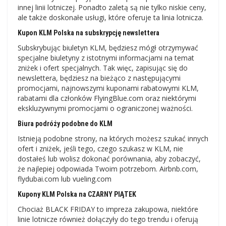
innej linii lotniczej. Ponadto zaletą są nie tylko niskie ceny,
ale także doskonałe usługi, które oferuje ta linia lotnicza.
Kupon KLM Polska na subskrypcję newslettera
Subskrybując biuletyn KLM, będziesz mógł otrzymywać
specjalne biuletyny z istotnymi informacjami na temat
zniżek i ofert specjalnych. Tak więc, zapisując się do
newslettera, będziesz na bieżąco z następującymi
promocjami, najnowszymi kuponami rabatowymi KLM,
rabatami dla członków FlyingBlue.com oraz niektórymi
ekskluzywnymi promocjami o ograniczonej ważności.
Biura podróży podobne do KLM
Istnieją podobne strony, na których możesz szukać innych
ofert i zniżek, jeśli tego, czego szukasz w KLM, nie
dostałeś lub wolisz dokonać porównania, aby zobaczyć,
że najlepiej odpowiada Twoim potrzebom. Airbnb.com,
flydubai.com lub vueling.com
Kupony KLM Polska na CZARNY PIĄTEK
Chociaż BLACK FRIDAY to impreza zakupowa, niektóre
linie lotnicze również dołączyły do ​​tego trendu i oferują