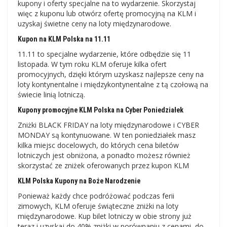
kupony i oferty specjalne na to wydarzenie. Skorzystaj
więc z kuponu lub otwórz ofertę promocyjną na KLM i
uzyskaj świetne ceny na loty międzynarodowe.
Kupon na KLM Polska na 11.11
11.11 to specjalne wydarzenie, które odbędzie się 11
listopada. W tym roku KLM oferuje kilka ofert
promocyjnych, dzięki którym uzyskasz najlepsze ceny na
loty kontynentalne i międzykontynentalne z tą czołową na
świecie linią lotniczą.
Kupony promocyjne KLM Polska na Cyber ​​Poniedziałek
Zniżki BLACK FRIDAY na loty międzynarodowe i CYBER
MONDAY są kontynuowane. W ten poniedziałek masz
kilka miejsc docelowych, do których cena biletów
lotniczych jest obniżona, a ponadto możesz również
skorzystać ze zniżek oferowanych przez kupon KLM
KLM Polska Kupony na Boże Narodzenie
Ponieważ każdy chce podróżować podczas ferii
zimowych, KLM oferuje świąteczne zniżki na loty
międzynarodowe. Kup bilet lotniczy w obie strony już
teraz i uzyskaj do 40% zniżki w porównaniu z cenami, do