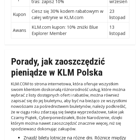
tras: zapisz 10%
wrzesień
Ciesz się 30% kodem rabatowym w
23
Kupon
całej witrynie w KLM.com
listopad
KLM.com kupon: 10% zniżki Blue
13
Awans
Explorer Member
listopad
Porady, jak zaoszczędzić
pieniądze w KLM Polska
KLM.COM to strona internetowa, która oferuje wszystkim
swoim klientom doskonałą różnorodność usług, które można
wybrać z listy dostępnych ofert i rabatów, można również
zapisać się do jej biuletynu, aby być na bieżąco ze wszystkimi
nowościami za pośrednictwem biuletynów, należy podkreślić,
że w ciągu roku zdarzają się święta wyprzedażowe, takie jak
Czarny Piątek, Cyberponiedziałek, Boże Narodzenie, dzięki
którym można nawet zaoszczędzić znacznie więcej, niż się
spodziewasz dokonując zakupów.
Znajdź bilety lotnicze na różne dni. Różnice między