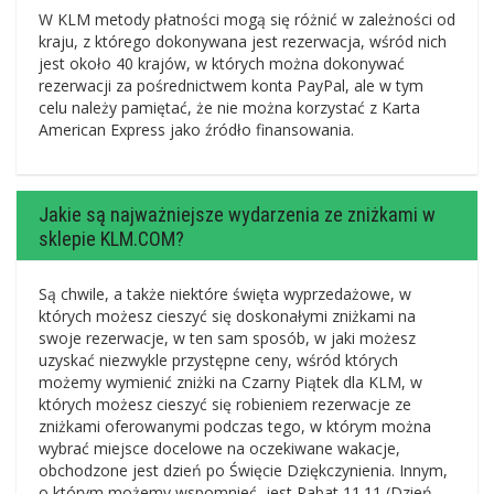
W KLM metody płatności mogą się różnić w zależności od
kraju, z którego dokonywana jest rezerwacja, wśród nich
jest około 40 krajów, w których można dokonywać
rezerwacji za pośrednictwem konta PayPal, ale w tym
celu należy pamiętać, że nie można korzystać z Karta
American Express jako źródło finansowania.
Jakie są najważniejsze wydarzenia ze zniżkami w
sklepie KLM.COM?
Są chwile, a także niektóre święta wyprzedażowe, w
których możesz cieszyć się doskonałymi zniżkami na
swoje rezerwacje, w ten sam sposób, w jaki możesz
uzyskać niezwykle przystępne ceny, wśród których
możemy wymienić zniżki na Czarny Piątek dla KLM, w
których możesz cieszyć się robieniem rezerwacje ze
zniżkami oferowanymi podczas tego, w którym można
wybrać miejsce docelowe na oczekiwane wakacje,
obchodzone jest dzień po Święcie Dziękczynienia. Innym,
o którym możemy wspomnieć, jest Rabat 11.11 (Dzień