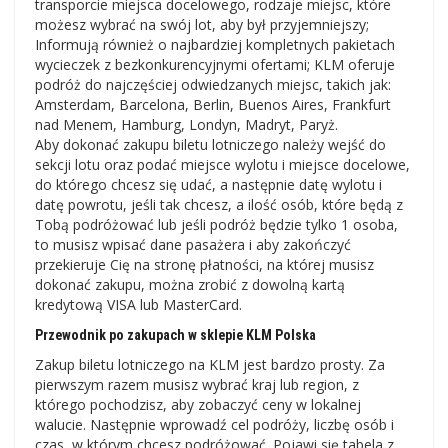
transporcie miejsca docelowego, rodzaje miejsc, które
możesz wybrać na swój lot, aby był przyjemniejszy;
Informują również o najbardziej kompletnych pakietach
wycieczek z bezkonkurencyjnymi ofertami; KLM oferuje
podróż do najczęściej odwiedzanych miejsc, takich jak:
Amsterdam, Barcelona, ​​Berlin, Buenos Aires, Frankfurt
nad Menem, Hamburg, Londyn, Madryt, Paryż.
Aby dokonać zakupu biletu lotniczego należy wejść do
sekcji lotu oraz podać miejsce wylotu i miejsce docelowe,
do którego chcesz się udać, a następnie datę wylotu i
datę powrotu, jeśli tak chcesz, a ilość osób, które będą z
Tobą podróżować lub jeśli podróż będzie tylko 1 osoba,
to musisz wpisać dane pasażera i aby zakończyć
przekieruje Cię na stronę płatności, na której musisz
dokonać zakupu, można zrobić z dowolną kartą
kredytową VISA lub MasterCard.
Przewodnik po zakupach w sklepie KLM Polska
Zakup biletu lotniczego na KLM jest bardzo prosty. Za
pierwszym razem musisz wybrać kraj lub region, z
którego pochodzisz, aby zobaczyć ceny w lokalnej
walucie. Następnie wprowadź cel podróży, liczbę osób i
czas, w którym chcesz podróżować. Pojawi się tabela z