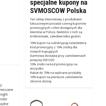
specjalne kupony na
SVMOSCOW Polska
Ten sklep internetowy z produktami
luksusowymi posiada szereg kuponów
promocyjnych i ofert dostępnych dla
klientów w Polsce. Niektóre z nich są
krótkotrwałe, zaledwie kilka godzin.
10% kupon na subskrypcję newslettera
Kod promocyjny z 10% zniżką dla
nowych kupujących
Darmowa dostawa przy zamówieniach
powyżej 500 USD
10% zniżki na kod promocyjny na
wszystko
Rabat do 70% na wybrane produkty
10% kupon na pierwsze zamówienie
złożone dzisiaj
ły
 mieszane
night
ender
zbędne