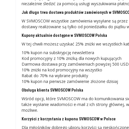
niezależnie śledzić za pomocą usługi wyszukiwania płatnoś
Jak długo trwa dostawa produktów zamówionych w SVMOSCO
W SVMOSCOW wszystkie zamówienia wysyłane są przez fi
dostawy realizowane są tylko od poniedziałku do piątku 
Kupony aktualnie dostępne w SVMOSCOW Polska
W tej chwili możesz uzyskać 25% zniżki we wszystkich ka
10% kupon na subskrypcję newslettera
Kod promocyjny z 10% zniżką dla nowych kupujących
Darmowa dostawa przy zamówieniach powyżej 500 USD
10% zniżki na kod promocyjny na wszystko
Rabat do 70% na wybrane produkty
10% kupon na pierwsze zamówienie złożone dzisiaj
Obsługa klienta SVMOSCOW Polska
Wśród opcji, które SVMOSCOW ma do komunikowania się z o
także wysłanie wiadomości e-mail z ich strony głównej, w 
możliwe.
Korzyści z korzystania z kuponu SVMOSCOW w Polsce
Dla miłośników dobrego ubioru korzyści są nieskończone