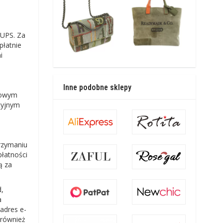
 UPS. Za
płatnie
i
Inne podobne sklepy
tkowym
cyjnym
rzymaniu
płatności
ą za
d,
a
adres e-
 również