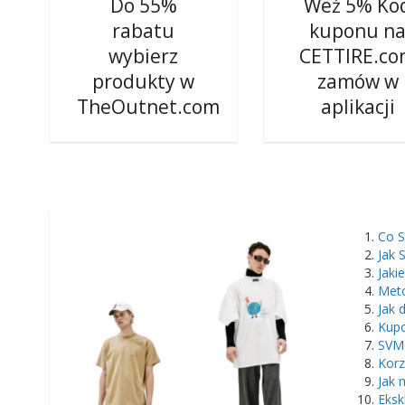
Do 55%
Weź 5% Ko
rabatu
kuponu n
wybierz
CETTIRE.c
produkty w
zamów w
TheOutnet.com
aplikacji
​Co 
Jak 
Jaki
Met
Jak 
Kupo
SVM
Korz
Jak 
Eksk