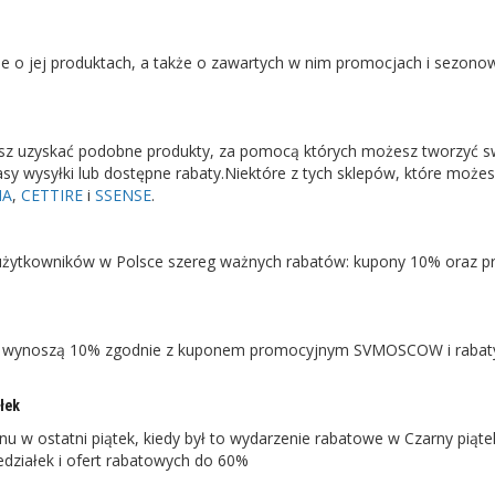
o jej produktach, a także o zawartych w nim promocjach i sezono
sz uzyskać podobne produkty, za pomocą których możesz tworzyć s
zasy wysyłki lub dostępne rabaty.Niektóre z tych sklepów, które może
MA
,
CETTIRE
i
SSENSE
.
ytkowników w Polsce szereg ważnych rabatów: kupony 10% oraz p
y wynoszą 10% zgodnie z kuponem promocyjnym SVMOSCOW i rabat
łek
w ostatni piątek, kiedy był to wydarzenie rabatowe w Czarny piąte
edziałek i ofert rabatowych do 60%