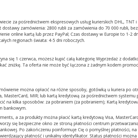
ecie za pośrednictwem ekspresowych usług kurierskich DHL, TNT i
 dostawy zamówienia: 2800 rubli za zamówienia do 70 000 rubli, bez
enie online kartą lub przez PayPal; Czas dostawy w Europie to 1-2 dn
stałych regionach świata: 4-5 dni roboczych.
zyna się 1 czerwca, możesz kupić całą kategorię Wyprzedaż z doda
skać zniżkę. Ta oferta nie może być łączona z żadnym kodem promo
ówienie można opłacić na różne sposoby, gotówką u kuriera po ot
a, MasterCard, MIR; lub kartą kredytową za pośrednictwem systemu 
cić na kilka sposobów: za pobraniem (za pobraniem); Kartą kredytow
wem bankowym.
ents, a za produkty można płacić kartą kredytową Visa, MasterCar
orzy się bezpieczne okno ze stroną płatności centrum przetwarzani
ankowej. Po zakończeniu poinformuje Cię o pomyślnej płatności, na 
wierdzający płatność i unikalny identyfikator. Status płatności można