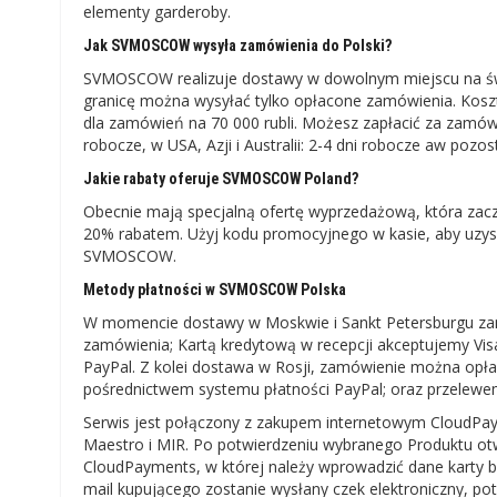
elementy garderoby.
Jak SVMOSCOW wysyła zamówienia do Polski?
SVMOSCOW realizuje dostawy w dowolnym miejscu na świ
granicę można wysyłać tylko opłacone zamówienia. Koszt
dla zamówień na 70 000 rubli. Możesz zapłacić za zamówi
robocze, w USA, Azji i Australii: 2-4 dni robocze aw pozo
Jakie rabaty oferuje SVMOSCOW Poland?
Obecnie mają specjalną ofertę wyprzedażową, która zac
20% rabatem. Użyj kodu promocyjnego w kasie, aby uzy
SVMOSCOW.
Metody płatności w SVMOSCOW Polska
W momencie dostawy w Moskwie i Sankt Petersburgu zam
zamówienia; Kartą kredytową w recepcji akceptujemy Vis
PayPal. Z kolei dostawa w Rosji, zamówienie można opła
pośrednictwem systemu płatności PayPal; oraz przele
Serwis jest połączony z zakupem internetowym CloudPaym
Maestro i MIR. Po potwierdzeniu wybranego Produktu otw
CloudPayments, w której należy wprowadzić dane karty b
mail kupującego zostanie wysłany czek elektroniczny, pot