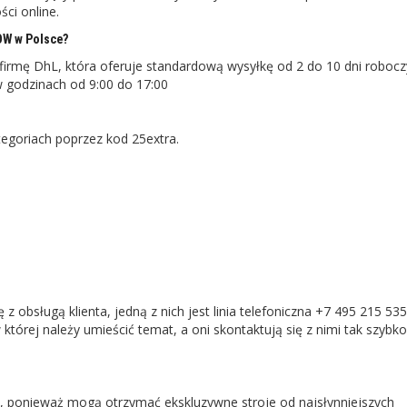
ci online.
W w Polsce?
rmę DhL, która oferuje standardową wysyłkę od 2 do 10 dni robocz
w godzinach od 9:00 do 17:00
tegoriach poprzez kod 25extra.
bsługą klienta, jedną z nich jest linia telefoniczna +7 495 215 535
której należy umieścić temat, a oni skontaktują się z nimi tak szybko
, ponieważ mogą otrzymać ekskluzywne stroje od najsłynniejszych