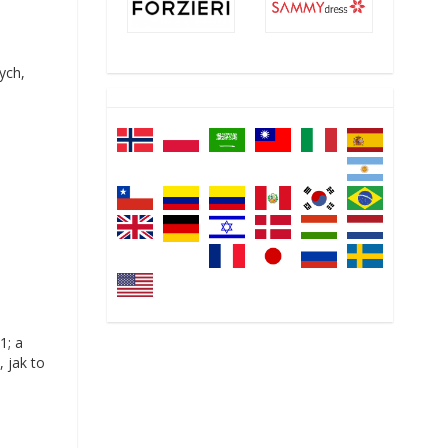
ych,
1; a
, jak to