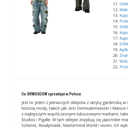
SVM
Maks
Kupo
Pod
SVM
Kup
Kupo
SVM
Apli
Zna
Wska
Prom
Co SVMOSCOW sprzedaje w Polsce
Jest to jeden z pierwszych sklepów z ukrytą garderobą w 
historię mody, takich jak: Ann Demeulemeester i Maiso
z najlepszymi współczesnymi luksusowymi markami, takimi
Studios i Pigalle. W tym sklepie znajdują się japońskie ma
Scheme, Readymade, Mastermind World i visvim. Ich wyb