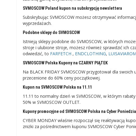
SVMOSCOW Poland kupon na subskrypcję newslettera
Subskrybując SVMOSCOW możesz otrzymywać informacje 
wyprzedażach.
Podobne sklepy do SVMOSCOW
Istnieją sklepy podobne do SVMOSCOW, w których może
stroje i ulubione stroje, możesz również sprawdzić ich c
odwiedzić, to
FARFETCH
,
ENDCLOTHING
,
LUISAVIARO
SVMOSCOW Polska Kupony na CZARNY PIĄTEK
Na BLACK FRIDAY SVMOSCOW przygotował dla swoich uż
przecenione do 60% ceny początkowej.
Kupon na SVMOSCOW Polska na 11.11
11.11 to normalny dzień w SVMOSCOW, w którym rabat
50% w SVMOSCOW OUTLET.
Kupony promocyjne od SVMOSCOW Polska na Cyber ​​Poniedzia
CYBER MONDAY właśnie rozpoczął się reaktywacją kuponu 
zniżki za pośrednictwem kuponu SVMOSCOW Cyber ​​​​Poni