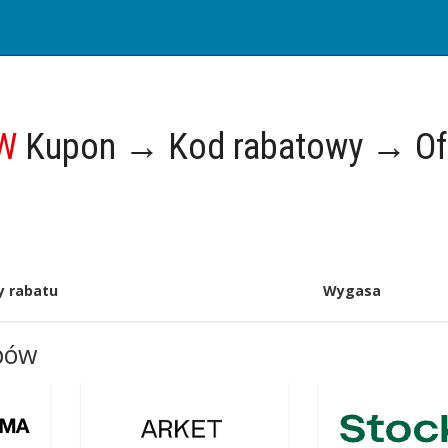
OW
Kupon → Kod rabatowy → Of
y rabatu
Wygasa
epów