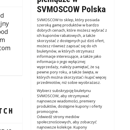
SVMOSCOW Polska
od
SVMOSCOW to sklep, który posiada
jny
szeroką gamę produktów w bardzo
pod
dobrych cenach, które możesz wybrać z
ich kuponów rabatowych, a także
em
skorzystać z dostępnych już dziś ofert,
możesz również zapisać się do ich
com
biuletynów, w których otrzymasz
informacje interesujące, a także jako
informacja o jego wyłącznej
wyprzedaży, należy pamiętać, że są
pewne pory roku, a także święta, w
których można skorzystać i kupić więcej
przedmiotów, niż sobie wyobrażasz.
Wybierz subskrypcję biuletynu
SVMOSCOW, aby otrzymywać
najnowsze wiadomości, premiery
produktów, dostępne kupony i oferty
promocyjne.
Odwiedź strony mediów
społecznościowych, aby zobaczyć
najnowsze kolekcje. Kupony