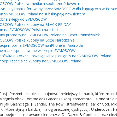
OSCOW Polska w mediach społecznościowych
ymalny rabat oferowany przez SVMOSCOW dla kupujących w Polsce
n SVMOSCOW Poland na subskrypcję newslettera
obne sklepy do SVMOSCOW
OSCOW Polska kupony na BLACK FRIDAY
on na SVMOSCOW Polska na 11.11
ny promocyjne SVMOSCOW Poland na Cyber ​​Poniedziałek
OSCOW Polska kupony na Boże Narodzenie
kacja mobilna SVMOSCOW na iPhone'a i Androida
ne marki sprzedawane w sklepie SVMOSCOW
zówka dotycząca oszczędzania pieniędzy na SVMOSCOW Poland
ocje i specjalne kupony na SVMOSCOW Poland
Rosji. Prezentują kolekcje najnowocześniejszych marek, które zmieni
n Margiela obok Comme des Garcons i Yohji Yamamoto. Są one stale
 jak Balenciaga, Jil Sander, The Row i streetwear z Fear of God, Mid
rki, które słyną z bardziej niż ograniczonej dystrybucji: Undercover, H
ór obejmuje limitowane elementy z iD i Dazed & Confused oraz nie