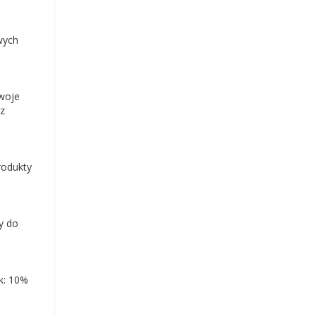
wych
woje
sz
rodukty
y do
k: 10%