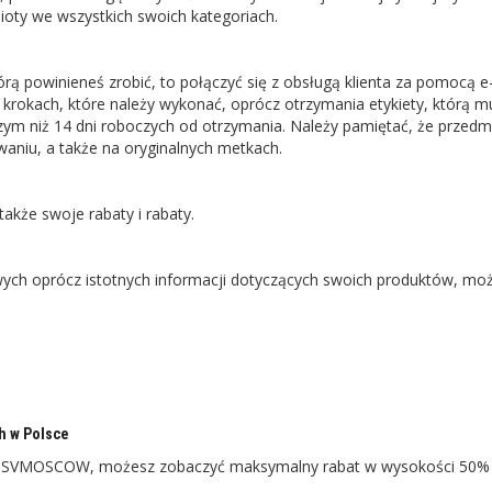
oty we wszystkich swoich kategoriach.
?
 powinieneś zrobić, to połączyć się z obsługą klienta za pomocą e
 krokach, które należy wykonać, oprócz otrzymania etykiety, którą m
szym niż 14 dni roboczych od otrzymania. Należy pamiętać, że przedm
aniu, a także na oryginalnych metkach.
także swoje rabaty i rabaty.
ch oprócz istotnych informacji dotyczących swoich produktów, mo
h w Polsce
na SVMOSCOW, możesz zobaczyć maksymalny rabat w wysokości 50%