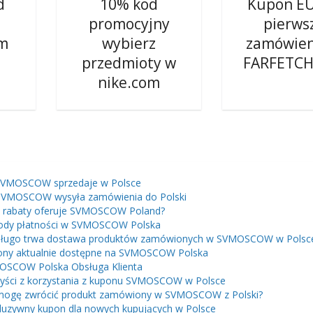
d
10% kod
Kupon E
a
promocyjny
pierws
om
wybierz
zamówien
przedmioty w
FARFETCH
nike.com
SVMOSCOW sprzedaje w Polsce
SVMOSCOW wysyła zamówienia do Polski
e rabaty oferuje SVMOSCOW Poland?
ody płatności w SVMOSCOW Polska
długo trwa dostawa produktów zamówionych w SVMOSCOW w Polsc
ny aktualnie dostępne na SVMOSCOW Polska
OSCOW Polska Obsługa Klienta
yści z korzystania z kuponu SVMOSCOW w Polsce
mogę zwrócić produkt zamówiony w SVMOSCOW z Polski?
luzywny kupon dla nowych kupujących w Polsce