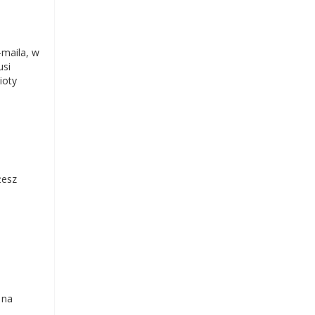
-maila, w
usi
ioty
żesz
 na