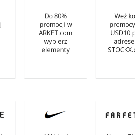
Do 80%
Weź k
j
promocji w
promocy
ARKET.com
USD10 
wybierz
adres
elementy
STOCKX.