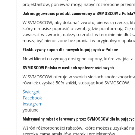
projektantów, ponieważ mogą nabyć różnorodne przedmi
Jak mogę zwrócić produkt zamówiony w SVMOSCOW z Polski
W SVMOSCOW, aby dokonać zwrotu, pierwszą rzeczą, którą
którym musisz poprosić o zwrot, gdzie poinformują Cię o
zawierać w zwrocie, należy to zrobić w terminie nie dłuż
muszą być nienoszone bez prania i w oryginalnym opakow
Ekskluzywny kupon dla nowych kupujących w Polsce
Nowi klienci otrzymują dostępne kupony, które znajdą, a 
SVMOSCOW Polska w mediach społecznościowych
W SVMOSCOW oferuje w swoich sieciach społecznościowy
również uzyskać 50% zniżki, stosując kod SVMOSCOW.
Świergot
Facebook
Instagram
youtube
Maksymalny rabat oferowany przez SVMOSCOW dla kupującyc
Wśród różnorodności rabatów, które możesz uzyskać 
szeroką gamę artykułów, marek i projektantów.