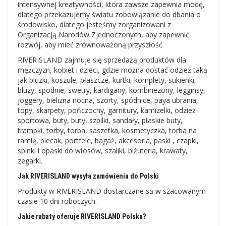
intensywnej kreatywności, która zawsze zapewnia modę,
dlatego przekazujemy światu zobowiązanie do dbania o
środowisko, dlatego jesteśmy zorganizowani z
Organizacją Narodów Zjednoczonych, aby zapewnić
rozwój, aby mieć zrównoważoną przyszłość.
RIVERISLAND zajmuje się sprzedażą produktów dla
mężczyzn, kobiet i dzieci, gdzie można dostać odzież taką
jak bluzki, koszule, płaszcze, kurtki, komplety, sukienki,
bluzy, spodnie, swetry, kardigany, kombinezony, legginsy,
joggery, bielizna nocna, szorty, spódnice, paya ubrania,
topy, skarpety, pończochy, garnitury, kamizelki, odzież
sportowa, buty, buty, szpilki, sandały, płaskie buty,
trampki, torby, torba, saszetka, kosmetyczka, torba na
ramię, plecak, portfele, bagaż, akcesoria, paski , czapki,
spinki i opaski do włosów, szaliki, biżuteria, krawaty,
zegarki.
Jak RIVERISLAND wysyła zamówienia do Polski
Produkty w RIVERISLAND dostarczane są w szacowanym
czasie 10 dni roboczych.
Jakie rabaty oferuje RIVERISLAND Polska?