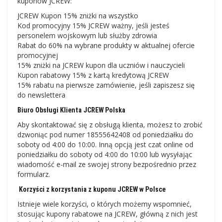
kuponów JCREW:
JCREW Kupon 15% zniżki na wszystko
Kod promocyjny 15% JCREW ważny, jeśli jesteś
personelem wojskowym lub służby zdrowia
Rabat do 60% na wybrane produkty w aktualnej ofercie
promocyjnej
15% zniżki na JCREW kupon dla uczniów i nauczycieli
Kupon rabatowy 15% z kartą kredytową JCREW
15% rabatu na pierwsze zamówienie, jeśli zapiszesz się
do newslettera
Biuro Obsługi Klienta JCREW Polska
Aby skontaktować się z obsługą klienta, możesz to zrobić
dzwoniąc pod numer 18555642408 od poniedziałku do
soboty od 4:00 do 10:00. Inną opcją jest czat online od
poniedziałku do soboty od 4:00 do 10:00 lub wysyłając
wiadomość e-mail ze swojej strony bezpośrednio przez
formularz.
Korzyści z korzystania z kuponu JCREW w Polsce
Istnieje wiele korzyści, o których możemy wspomnieć,
stosując kupony rabatowe na JCREW, główną z nich jest