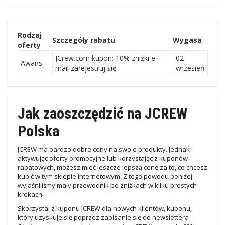
Rodzaj
Szczegóły rabatu
Wygasa
oferty
JCrew.com kupon: 10% zniżki e-
02
Awans
mail zarejestruj się
wrzesień
Jak zaoszczędzić na JCREW
Polska
JCREW ma bardzo dobre ceny na swoje produkty. Jednak
aktywując oferty promocyjne lub korzystając z kuponów
rabatowych, możesz mieć jeszcze lepszą cenę za to, co chcesz
kupić w tym sklepie internetowym. Z tego powodu poniżej
wyjaśniliśmy mały przewodnik po zniżkach w kilku prostych
krokach:
Skorzystaj z kuponu JCREW dla nowych klientów, kuponu,
który uzyskuje się poprzez zapisanie się do newslettera