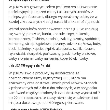
W JCREW ich głównym celem jest tworzenie i tworzenie
perfekcyjnych połączeń mody i aktualnych trendów z
najlepszymi fasonami, dlatego wyobrażamy sobie, że w
każdej z kreowanych kreacji nasza klientka może ją nosić.
Wśród produktów sprzedawanych przez JCREW znajdują
się swetry, płaszcze, kurtki, koszule, topy, sukienki,
kombinezony, T-shirty, spodnie, żakiety, szorty, spódnice,
komplety, stroje kąpielowe, piżamy, odzież ciążowa, buty,
botki, baleriny, kapcie, szpilki, akcesoria, szaliki, czapki,
rękawiczki, skarpetki, pończochy, paski, torby plażowe,
torby słomiane, torby na ramię, kopertówki, torby.
Jak JCREW wysyła do Polski
W JCREW Twoje produkty są dostarczane za
pośrednictwem firmy logistycznej UPS, która ma
szacowany czas dostawy Twoich produktów w Stanach
Zjednoczonych od 2 do 6 dni roboczych, a w przypadku
zamówień międzynarodowych czas dostawy wynosi od 7
do 22 dni roboczych, te czasy różnią się w zależności od
miejsca docelowego, do którego są kierowane.