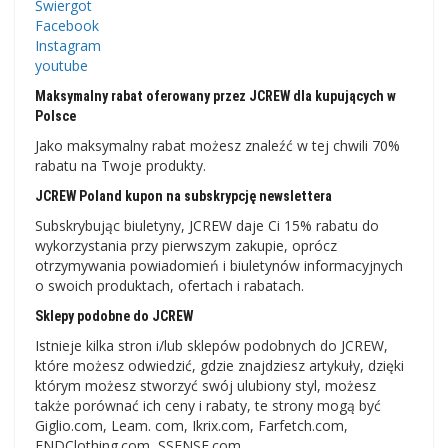
Świergot
Facebook
Instagram
youtube
Maksymalny rabat oferowany przez JCREW dla kupujących w
Polsce
Jako maksymalny rabat możesz znaleźć w tej chwili 70%
rabatu na Twoje produkty.
JCREW Poland kupon na subskrypcję newslettera
Subskrybując biuletyny, JCREW daje Ci 15% rabatu do
wykorzystania przy pierwszym zakupie, oprócz
otrzymywania powiadomień i biuletynów informacyjnych
o swoich produktach, ofertach i rabatach.
Sklepy podobne do JCREW
Istnieje kilka stron i/lub sklepów podobnych do JCREW,
które możesz odwiedzić, gdzie znajdziesz artykuły, dzięki
którym możesz stworzyć swój ulubiony styl, możesz
także porównać ich ceny i rabaty, te strony mogą być
Giglio.com, Leam. com, Ikrix.com, Farfetch.com,
ENDClothing.com, SSENSE.com