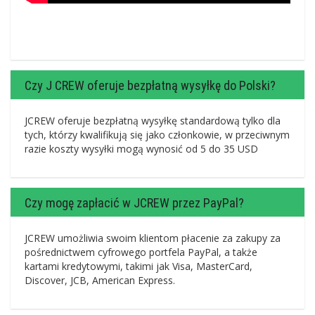
Czy J CREW oferuje bezpłatną wysyłkę do Polski?
JCREW oferuje bezpłatną wysyłkę standardową tylko dla
tych, którzy kwalifikują się jako członkowie, w przeciwnym
razie koszty wysyłki mogą wynosić od 5 do 35 USD
Czy mogę zapłacić w JCREW przez PayPal?
JCREW umożliwia swoim klientom płacenie za zakupy za
pośrednictwem cyfrowego portfela PayPal, a także
kartami kredytowymi, takimi jak Visa, MasterCard,
Discover, JCB, American Express.