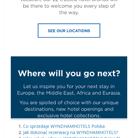
Co sprzedaje WYNDHAMHOTELS Polska
Jak dokonać rezerwacji na WYNDHAMHOTELS?