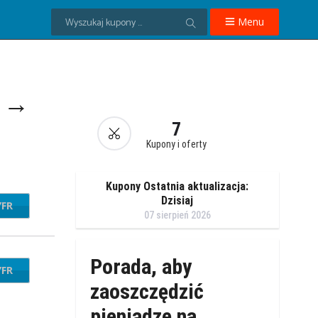
Menu
y →
7
Kupony i oferty
Kupony Ostatnia aktualizacja:
Dzisiaj
YFR
EW15
07 sierpień 2026
Porada, aby
YFR
C100
zaoszczędzić
pieniądze na