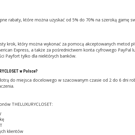
ne rabaty, które można uzyskać od 5% do 70% na szeroką gamę s
sty krok, który można wykonać za pomocą akceptowanych metod pł
American Express, a także za pośrednictwem konta cyfrowego PayPal l
ci Payfort tylko dla niektórych banków.
URYCLOSET w Polsce?
dotrą do miejsca docelowego w szacowanym czasie od 2 do 6 dni ro
aczenia.
 kuponów THELUXURYCLOSET:
y
kę
ET
ch klientów