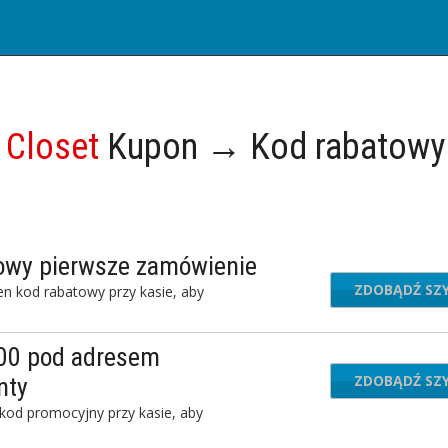
 Closet
Kupon → Kod rabatow
owy pierwsze zamówienie
ZDOBĄDŹ SZ
N
en kod rabatowy przy kasie, aby
00 pod adresem
ZDOBĄDŹ SZ
TL
nty
 kod promocyjny przy kasie, aby