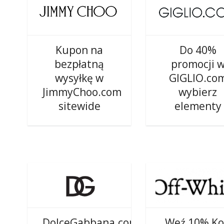
Kupon na
Do 40%
bezpłatną
promocji 
wysyłkę w
GIGLIO.co
JimmyChoo.com
wybierz
sitewide
elementy
DolceGabbana.com
Weź 10% K