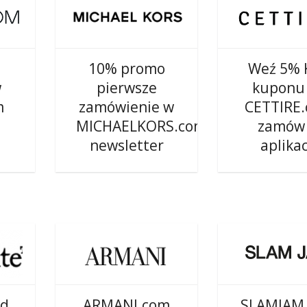
10% promo
Weź 5% 
w
pierwsze
kuponu
m
zamówienie w
CETTIRE
MICHAELKORS.com
zamów
newsletter
aplikac
od
ARMANI.com
SLAMJAM