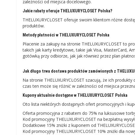
zależności od miejsca docelowego.
Jakie rabaty oferuje THELUXURYCLOSET Polska?
THELUXURYCLOSET oferuje swoim klientom różne dostęp
produktów.
Metody płatności w THELUXURYCLOSET Polska
Płacenie za zakupy na stronie THELUXURYCLOSET to pro
takich jak karty kredytowe, takie jak Visa, MasterCard, 
gotówką przy odbiorze, jak jak również przez plan płatnoś
Jak długo trwa dostawa produktów zamówionych z THELUX
Na stronie THELUXURYCLOSET szacują, że ich produkty 
czas ten może się różnić w zależności od miejsca przezn
Kupony aktualnie dostępne w THELUXURYCLOSET Polska
Oto lista niektórych dostępnych ofert promocyjnych i
Oferta promocyjna z rabatem do 75% na luksusowe torb
Kod promocyjny THELUXURYCLOSET na bezpłatną wysył
Dodatkowe 15% zniżki z kuponem od THELUXURYCLOS
Kod promocyjny THELUXURYCLOSET 10% zniżki dla nowy