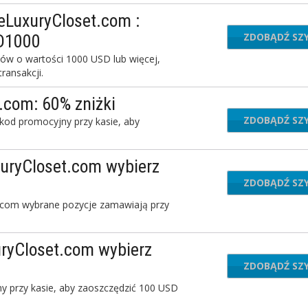
eLuxuryCloset.com :
ZDOBĄDŹ SZ
GUS
SD1000
ów o wartości 1000 USD lub więcej,
ransakcji.
.com: 60% zniżki
ZDOBĄDŹ SZ
 kod promocyjny przy kasie, aby
uryCloset.com wybierz
ZDOBĄDŹ SZ
TL
.com wybrane pozycje zamawiają przy
ryCloset.com wybierz
ZDOBĄDŹ SZ
NO
y przy kasie, aby zaoszczędzić 100 USD