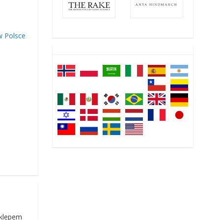
w Polsce
sklepem