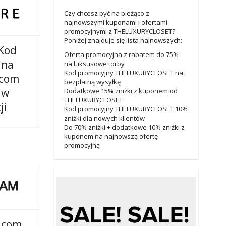
Czy chcesz być na bieżąco z
najnowszymi kuponami i ofertami
promocyjnymi z THELUXURYCLOSET?
Poniżej znajduje się lista najnowszych:
Kod
Oferta promocyjna z rabatem do 75%
 na
na luksusowe torby
Kod promocyjny THELUXURYCLOSET na
.com
bezpłatną wysyłkę
 w
Dodatkowe 15% zniżki z kuponem od
THELUXURYCLOSET
ji
Kod promocyjny THELUXURYCLOSET 10%
zniżki dla nowych klientów
Do 70% zniżki + dodatkowe 10% zniżki z
kuponem na najnowszą ofertę
promocyjną
.com