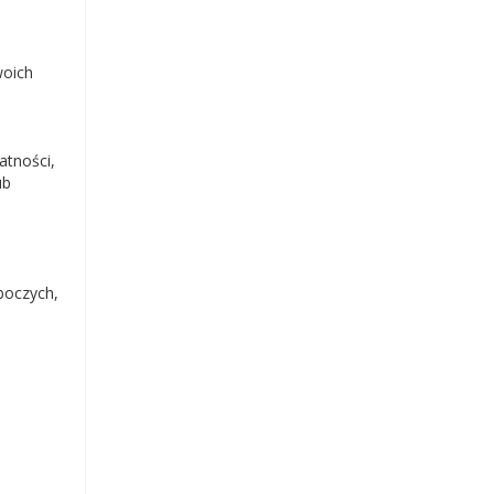
woich
atności,
ub
boczych,