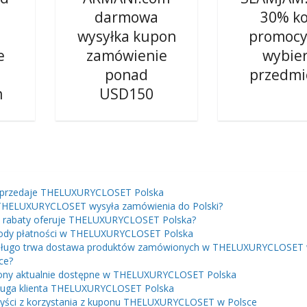
darmowa
30% k
wysyłka kupon
promocy
e
zamówienie
wybie
ponad
przedmi
m
USD150
sprzedaje THELUXURYCLOSET Polska
THELUXURYCLOSET wysyła zamówienia do Polski?
e rabaty oferuje THELUXURYCLOSET Polska?
ody płatności w THELUXURYCLOSET Polska
 długo trwa dostawa produktów zamówionych w THELUXURYCLOSET
ce?
ny aktualnie dostępne w THELUXURYCLOSET Polska
uga klienta THELUXURYCLOSET Polska
yści z korzystania z kuponu THELUXURYCLOSET w Polsce