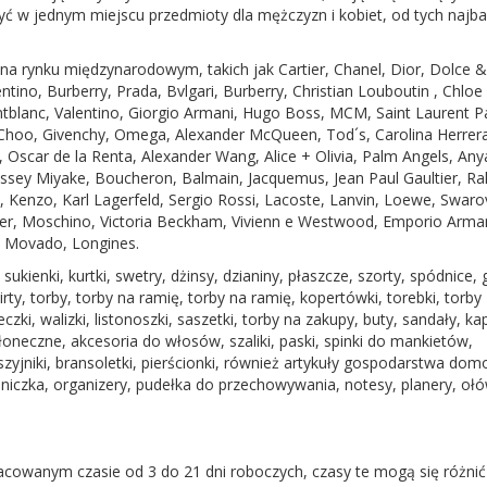
 jednym miejscu przedmioty dla mężczyzn i kobiet, od tych najba
 rynku międzynarodowym, takich jak Cartier, Chanel, Dior, Dolce 
tino, Burberry, Prada, Bvlgari, Burberry, Christian Louboutin , Chloe 
tblanc, Valentino, Giorgio Armani, Hugo Boss, MCM, Saint Laurent Pa
y Choo, Givenchy, Omega, Alexander McQueen, Tod´s, Carolina Herre
, Oscar de la Renta, Alexander Wang, Alice + Olivia, Palm Angels, Any
Issey Miyake, Boucheron, Balmain, Jacquemus, Jean Paul Gaultier, Ra
e, Kenzo, Karl Lagerfeld, Sergio Rossi, Lacoste, Lanvin, Loewe, Swaro
r, Moschino, Victoria Beckham, Vivienn e Westwood, Emporio Arman
, Movado, Longines.
ienki, kurtki, swetry, dżinsy, dzianiny, płaszcze, szorty, spódnice, g
rty, torby, torby na ramię, torby na ramię, kopertówki, torebki, torby
zki, walizki, listonoszki, saszetki, torby na zakupy, buty, sandały, ka
łoneczne, akcesoria do włosów, szaliki, paski, spinki do mankietów,
naszyjniki, bransoletki, pierścionki, również artykuły gospodarstwa d
ielniczka, organizery, pudełka do przechowywania, notesy, planery, oł
wanym czasie od 3 do 21 dni roboczych, czasy te mogą się różni