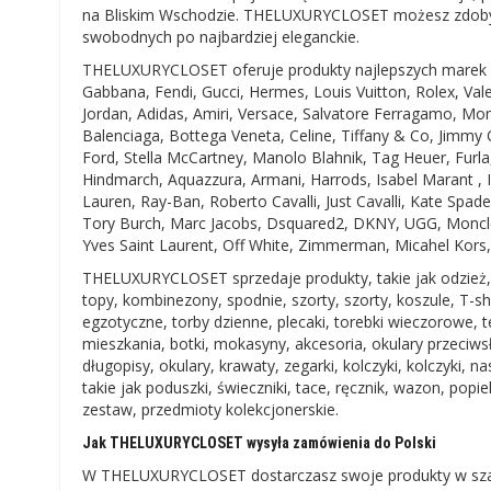
na Bliskim Wschodzie. THELUXURYCLOSET możesz zdobyć w
swobodnych po najbardziej eleganckie.
THELUXURYCLOSET oferuje produkty najlepszych marek na
Gabbana, Fendi, Gucci, Hermes, Louis Vuitton, Rolex, Valen
Jordan, Adidas, Amiri, Versace, Salvatore Ferragamo, Mon
Balenciaga, Bottega Veneta, Celine, Tiffany & Co, Jimm
Ford, Stella McCartney, Manolo Blahnik, Tag Heuer, Furla
Hindmarch, Aquazzura, Armani, Harrods, Isabel Marant , 
Lauren, Ray-Ban, Roberto Cavalli, Just Cavalli, Kate Spad
Tory Burch, Marc Jacobs, Dsquared2, DKNY, UGG, Moncle
Yves Saint Laurent, Off White, Zimmerman, Micahel Kors
THELUXURYCLOSET sprzedaje produkty, takie jak odzież, suk
topy, kombinezony, spodnie, szorty, szorty, koszule, T-shi
egzotyczne, torby dzienne, plecaki, torebki wieczorowe, tec
mieszkania, botki, mokasyny, akcesoria, okulary przeciws
długopisy, okulary, krawaty, zegarki, kolczyki, kolczyki, 
takie jak poduszki, świeczniki, tace, ręcznik, wazon, pop
zestaw, przedmioty kolekcjonerskie.
Jak THELUXURYCLOSET wysyła zamówienia do Polski
W THELUXURYCLOSET dostarczasz swoje produkty w szaco