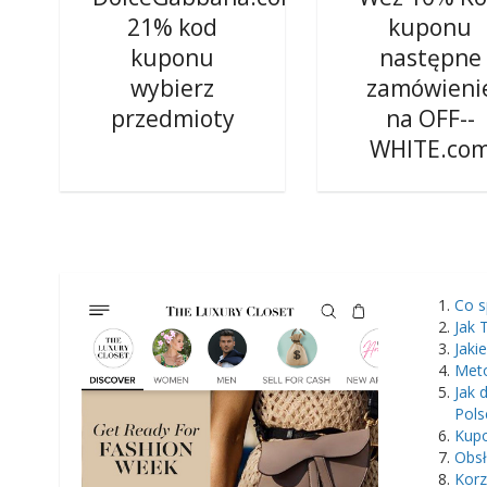
21% kod
kuponu
kuponu
następne
wybierz
zamówieni
przedmioty
na OFF--
WHITE.co
​Co 
Jak 
Jaki
Met
Jak
Pols
Kupo
Obsł
Korz