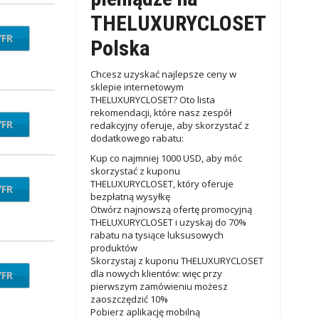
THELUXURYCLOSET
YFR
T150
Polska
Chcesz uzyskać najlepsze ceny w
sklepie internetowym
THELUXURYCLOSET? Oto lista
rekomendacji, które nasz zespół
YFR
AM9
redakcyjny oferuje, aby skorzystać z
dodatkowego rabatu:
Kup co najmniej 1000 USD, aby móc
skorzystać z kuponu
THELUXURYCLOSET, który oferuje
YFR
C100
bezpłatną wysyłkę
Otwórz najnowszą ofertę promocyjną
THELUXURYCLOSET i uzyskaj do 70%
rabatu na tysiące luksusowych
produktów
Skorzystaj z kuponu THELUXURYCLOSET
dla nowych klientów: więc przy
YFR
V100
pierwszym zamówieniu możesz
zaoszczędzić 10%
Pobierz aplikację mobilną