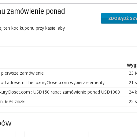
nu zamówienie ponad
ZDOBĄDŹ SZ
HBM
j ten kod kuponu przy kasie, aby
Wyg
 pierwsze zamówienie
23 
od adresem TheLuxuryCloset.com wybierz elementy
21 s
xuryCloset.com : USD150 rabat zamówienie ponad USD1000
24 
: 60% zniżki
22 s
epów