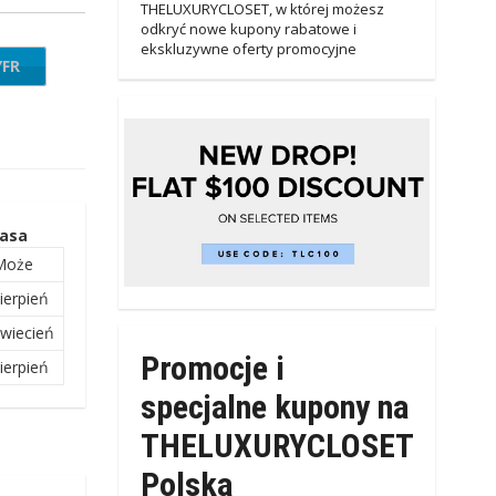
THELUXURYCLOSET, w której możesz
odkryć nowe kupony rabatowe i
ekskluzywne oferty promocyjne
YFR
ORE
asa
Może
ierpień
kwiecień
Promocje i
ierpień
specjalne kupony na
THELUXURYCLOSET
Polska