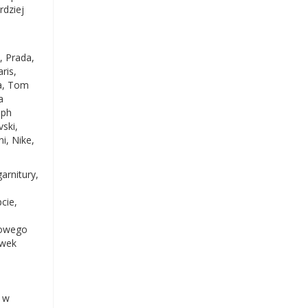
rdziej
&
, Prada,
ris,
ra, Tom
a
lph
vski,
i, Nike,
arnitury,
pcie,
omowego
ówek
ć w