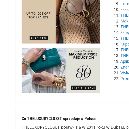
Jak 
Eksk
THEL
Maks
THEL
Skl
THE
Kup
THEL
THE
Apli
Zna
Wska
Prom
Co THELUXURYCLOSET sprzedaje w Polsce
THELUXURYCLOSET pojawił się w 2011 roku w Dubaju, pre