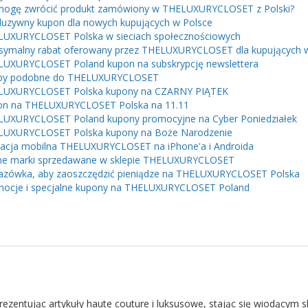
mogę zwrócić produkt zamówiony w THELUXURYCLOSET z Polski?
luzywny kupon dla nowych kupujących w Polsce
UXURYCLOSET Polska w sieciach społecznościowych
ymalny rabat oferowany przez THELUXURYCLOSET dla kupujących 
UXURYCLOSET Poland kupon na subskrypcję newslettera
epy podobne do THELUXURYCLOSET
LUXURYCLOSET Polska kupony na CZARNY PIĄTEK
on na THELUXURYCLOSET Polska na 11.11
UXURYCLOSET Poland kupony promocyjne na Cyber ​​Poniedziałek
LUXURYCLOSET Polska kupony na Boże Narodzenie
kacja mobilna THELUXURYCLOSET na iPhone'a i Androida
ne marki sprzedawane w sklepie THELUXURYCLOSET
zówka, aby zaoszczędzić pieniądze na THELUXURYCLOSET Polska
ocje i specjalne kupony na THELUXURYCLOSET Poland
zentując artykuły haute couture i luksusowe, stając się wiodącym 