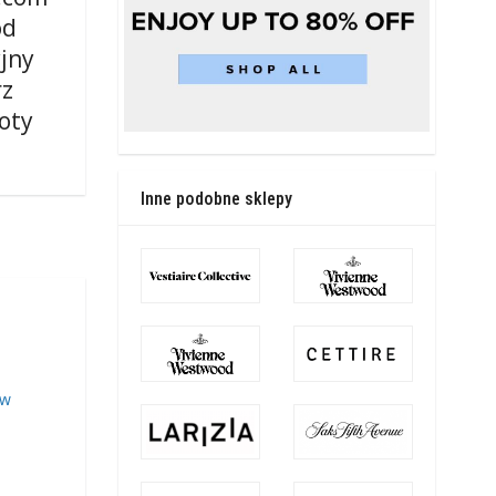
od
jny
rz
oty
Inne podobne sklepy
 w