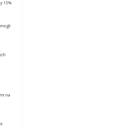
ny 15%
 mogli
ych
ami na
te