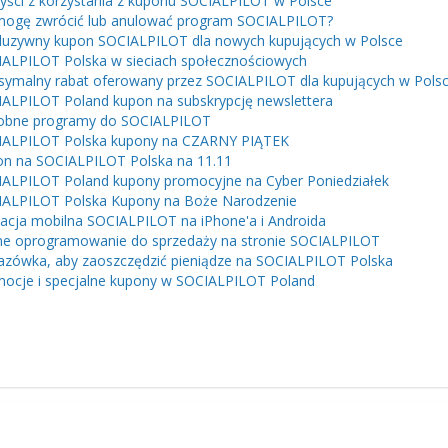
yści z korzystania z kuponu SOCIALPILOT w Polsce
mogę zwrócić lub anulować program SOCIALPILOT?
luzywny kupon SOCIALPILOT dla nowych kupujących w Polsce
ALPILOT Polska w sieciach społecznościowych
ymalny rabat oferowany przez SOCIALPILOT dla kupujących w Pols
ALPILOT Poland kupon na subskrypcję newslettera
obne programy do SOCIALPILOT
IALPILOT Polska kupony na CZARNY PIĄTEK
n na SOCIALPILOT Polska na 11.11
ALPILOT Poland kupony promocyjne na Cyber ​​Poniedziałek
ALPILOT Polska Kupony na Boże Narodzenie
kacja mobilna SOCIALPILOT na iPhone'a i Androida
e oprogramowanie do sprzedaży na stronie SOCIALPILOT
zówka, aby zaoszczędzić pieniądze na SOCIALPILOT Polska
ocje i specjalne kupony w SOCIALPILOT Poland