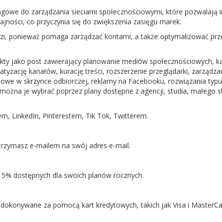
gowe do zarządzania sieciami społecznościowymi, które pozwalają 
jności, co przyczynia się do zwiększenia zasięgu marek.
udzi, ponieważ pomaga zarządzać kontami, a także optymalizować pr
ty jako post zawierający planowanie mediów społecznościowych, k
zację kanałów, kurację treści, rozszerzenie przeglądarki, zarządza
iowe w skrzynce odbiorczej, reklamy na Facebooku, rozwiązania typu
 a można je wybrać poprzez plany dostępne z agencji, studia, małego s
, LinkedIn, Pinterestem, Tik Tok, Twitterem.
trzymasz e-mailem na swój adres e-mail.
15% dostępnych dla swoich planów rocznych.
dokonywane za pomocą kart kredytowych, takich jak Visa i MasterCa