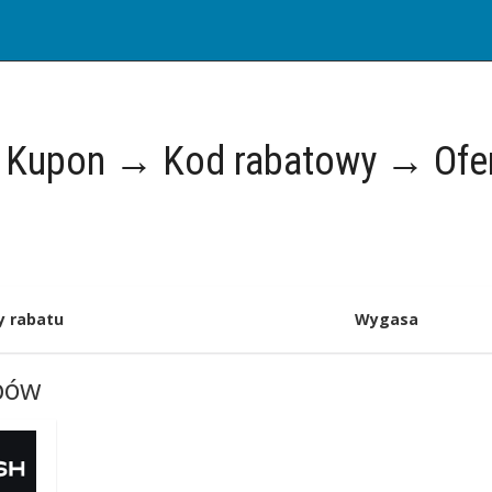
Kupon → Kod rabatowy → Ofe
y rabatu
Wygasa
epów