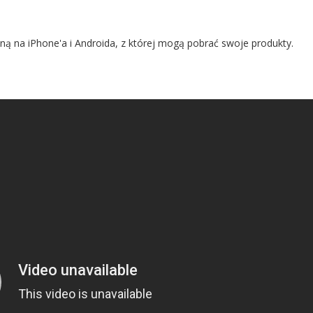
ą na iPhone'a i Androida, z której mogą pobrać swoje produkty.
T
.