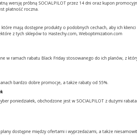
płatną wersję próbną SOCIALPILOT przez 14 dni oraz kupon promocyj
st płatność roczna.
 które mają dostępne produkty o podobnych cechach, aby ich klienci
niektóre z tych sklepów to Hastechy.com, Weboptimization.com
e w ramach rabatu Black Friday stosowanego do ich planów, z któr
anach bardzo dobre promocje, a także rabaty od 55%.
ek
yber ​​​​poniedziałek, obchodzone jest w SOCIALPILOT z dużymi rabat
 plany dostępne między ofertami i wyprzedażami, a także niesamowi