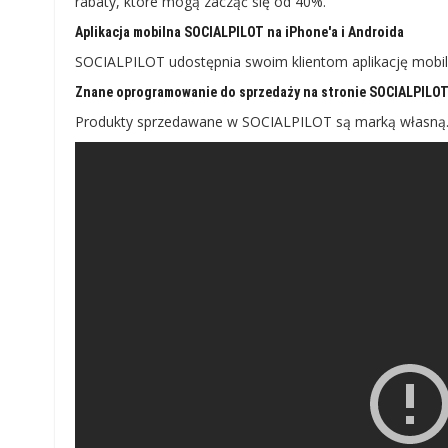
rabaty, które mogą zacząć się od 40%.
Aplikacja mobilna SOCIALPILOT na iPhone'a i Androida
SOCIALPILOT udostępnia swoim klientom aplikację mobiln
Znane oprogramowanie do sprzedaży na stronie SOCIALPILO
Produkty sprzedawane w SOCIALPILOT są marką własną