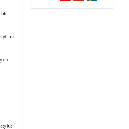
 lub
ą płatną
my do
aty lub