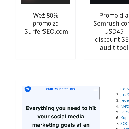
Weź 80%
Promo dla
promo za
Semrush.co
SurferSEO.com
USD45
discount S
audit tool
Co S
Jak 
Jaki
Meto
Ile 
Kupo
SOCI