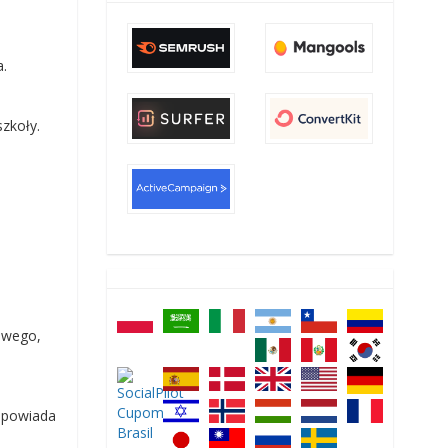
a.
zkoły.
owego,
odpowiada