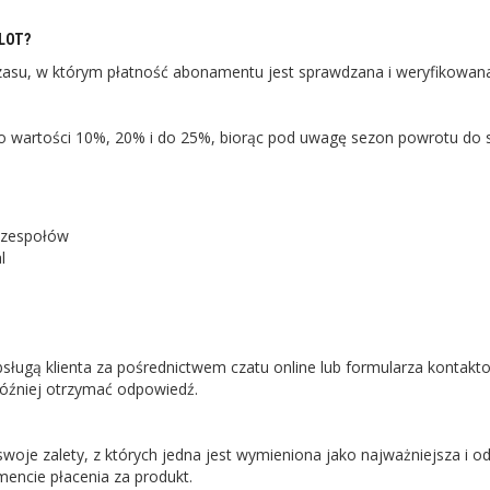
ILOT?
zasu, w którym płatność abonamentu jest sprawdzana i weryfikowan
 wartości 10%, 20% i do 25%, biorąc pod uwagę sezon powrotu do s
 zespołów
l
ługą klienta za pośrednictwem czatu online lub formularza kontakt
później otrzymać odpowiedź.
je zalety, z których jedna jest wymieniona jako najważniejsza i 
encie płacenia za produkt.