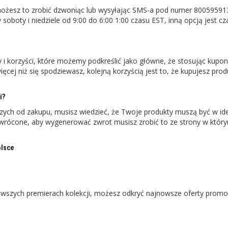
ożesz to zrobić dzwoniąc lub wysyłając SMS-a pod numer 80059591
soboty i niedziele od 9:00 do 6:00 1:00 czasu EST, inną opcją jest cz
korzyści, które możemy podkreślić jako główne, że stosując kupo
ęcej niż się spodziewasz, kolejną korzyścią jest to, że kupujesz prod
i?
ch od zakupu, musisz wiedzieć, że Twoje produkty muszą być w id
zwrócone, aby wygenerować zwrot musisz zrobić to ze strony w któr
olsce
owszych premierach kolekcji, możesz odkryć najnowsze oferty promo