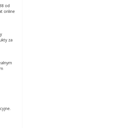
38 od
at online
ny
ukty za
ealnym
ym
cyjne.