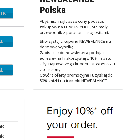
Polska
YFR
VE20
Abyś miał najlepsze ceny podczas
zakupów na NEWBALANCE, oto mały
przewodnik z poradami i sugestiami:
AL
Skorzystaj z kuponu NEWBALANCE na
darmową wysyłkę
Zapisz się do newslettera podając
adres e-mail i skorzystaj z 10% rabatu
Użyj najnowszego kuponu NEWBALANCE
z tej strony
AL
Otwórz oferty promocyjne i uzyskaj do
50% zniżki na trampki NEWBALANCE
ik
ik