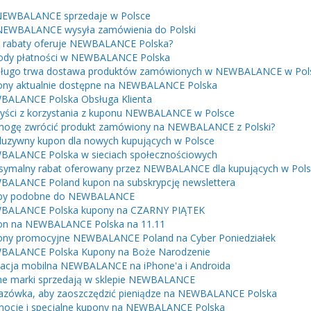
NEWBALANCE sprzedaje w Polsce
NEWBALANCE wysyła zamówienia do Polski
e rabaty oferuje NEWBALANCE Polska?
ody płatności w NEWBALANCE Polska
długo trwa dostawa produktów zamówionych w NEWBALANCE w Pol
ny aktualnie dostępne na NEWBALANCE Polska
ALANCE Polska Obsługa Klienta
yści z korzystania z kuponu NEWBALANCE w Polsce
mogę zwrócić produkt zamówiony na NEWBALANCE z Polski?
luzywny kupon dla nowych kupujących w Polsce
ALANCE Polska w sieciach społecznościowych
ymalny rabat oferowany przez NEWBALANCE dla kupujących w Pol
ALANCE Poland kupon na subskrypcję newslettera
epy podobne do NEWBALANCE
BALANCE Polska kupony na CZARNY PIĄTEK
on na NEWBALANCE Polska na 11.11
ny promocyjne NEWBALANCE Poland na Cyber ​​Poniedziałek
BALANCE Polska Kupony na Boże Narodzenie
kacja mobilna NEWBALANCE na iPhone'a i Androida
e marki sprzedają w sklepie NEWBALANCE
zówka, aby zaoszczędzić pieniądze na NEWBALANCE Polska
ocje i specjalne kupony na NEWBALANCE Polska