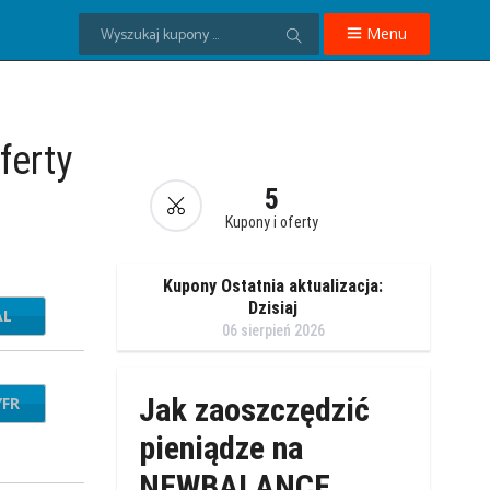
Menu
erty
5
Kupony i oferty
Kupony Ostatnia aktualizacja:
Dzisiaj
AL
06 sierpień 2026
Jak zaoszczędzić
YFR
VE20
pieniądze na
NEWBALANCE