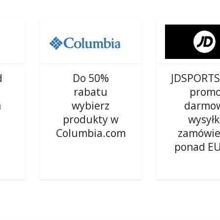
d
Do 50%
JDSPORTS
rabatu
promo
m
wybierz
darmo
produkty w
wysył
Columbia.com
zamówie
ponad E