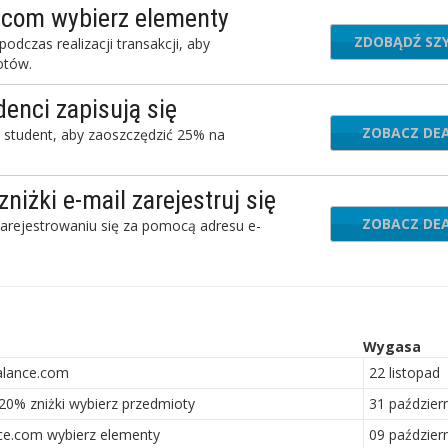
.com wybierz elementy
ZDOBĄDŹ SZ
SA
dczas realizacji transakcji, aby
otów.
nci zapisują się
ZOBACZ DE
 student, aby zaoszczędzić 25% na
iżki e-mail zarejestruj się
ZOBACZ DE
ejestrowaniu się za pomocą adresu e-
Wygasa
lance.com
22 listopad
0% zniżki wybierz przedmioty
31 październ
e.com wybierz elementy
09 październ