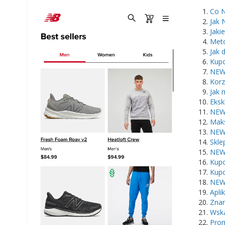
​Co 
Jak 
Jaki
Met
Jak 
Kupo
NEWB
Korz
Jak 
Eksk
NEWB
Maks
NEWB
Skl
NEW
Kup
Kupo
NEW
Apli
Znan
Wska
Prom