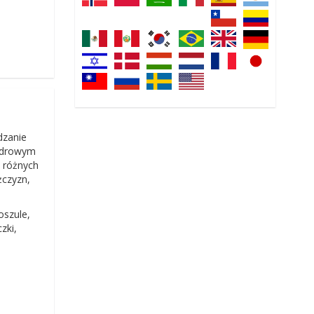
dzanie
 zdrowym
w różnych
żczyzn,
oszule,
zki,