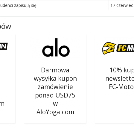
denci zapisują się
17 czerwiec
epów
Darmowa
10% ku
wysyłka kupon
newslette
zamówienie
FC-Moto
ponad USD75
om
w
AloYoga.com