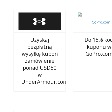
Uzyskaj
Do 15% ko
bezpłatną
kuponu w
wysyłkę kupon
GoPro.co
zamówienie
ponad USD50
w
UnderArmour.com