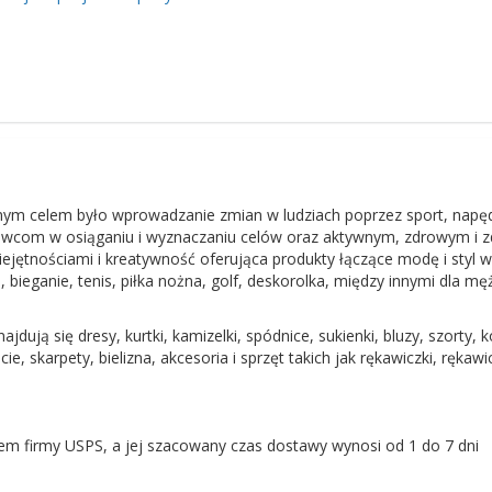
ym celem było wprowadzanie zmian w ludziach poprzez sport, napę
towcom w osiąganiu i wyznaczaniu celów oraz aktywnym, zdrowym i
iejętnościami i kreatywność oferująca produkty łączące modę i styl 
 bieganie, tenis, piłka nożna, golf, deskorolka, między innymi dla mę
 się dresy, kurtki, kamizelki, spódnice, sukienki, bluzy, szorty, k
cie, skarpety, bielizna, akcesoria i sprzęt takich jak rękawiczki, rękawic
 firmy USPS, a jej szacowany czas dostawy wynosi od 1 do 7 dni