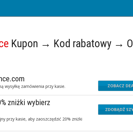
ce
Kupon → Kod rabatowy → Of
nce.com
ZOBACZ DE
ą wysyłkę zamówienia przy kasie.
% zniżki wybierz
ZDOBĄDŹ SZ
SA
y przy kasie, aby zaoszczędzić 20% zniżki